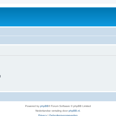
d
Powered by
phpBB
® Forum Software © phpBB Limited
Nederlandse vertaling door
phpBB.nl
.
Privacy
|
Gebruikersvoorwaarden