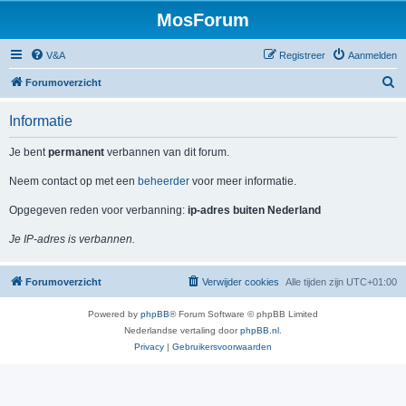
MosForum
V&A
Registreer
Aanmelden
Z
Forumoverzicht
o
Informatie
e
k
Je bent
permanent
verbannen van dit forum.
Neem contact op met een
beheerder
voor meer informatie.
Opgegeven reden voor verbanning:
ip-adres buiten Nederland
Je IP-adres is verbannen.
Forumoverzicht
Verwijder cookies
Alle tijden zijn
UTC+01:00
Powered by
phpBB
® Forum Software © phpBB Limited
Nederlandse vertaling door
phpBB.nl
.
Privacy
|
Gebruikersvoorwaarden