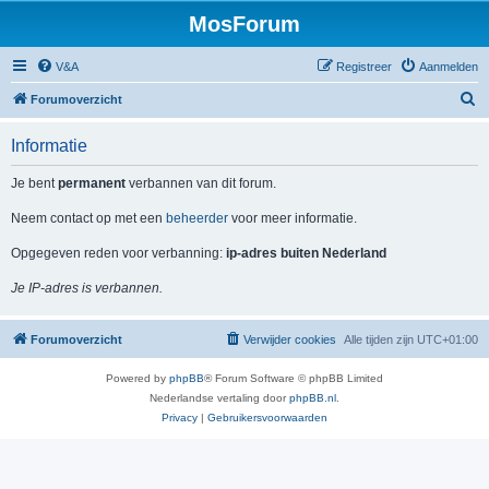
MosForum
V&A
Registreer
Aanmelden
Z
Forumoverzicht
o
Informatie
e
k
Je bent
permanent
verbannen van dit forum.
Neem contact op met een
beheerder
voor meer informatie.
Opgegeven reden voor verbanning:
ip-adres buiten Nederland
Je IP-adres is verbannen.
Forumoverzicht
Verwijder cookies
Alle tijden zijn
UTC+01:00
Powered by
phpBB
® Forum Software © phpBB Limited
Nederlandse vertaling door
phpBB.nl
.
Privacy
|
Gebruikersvoorwaarden