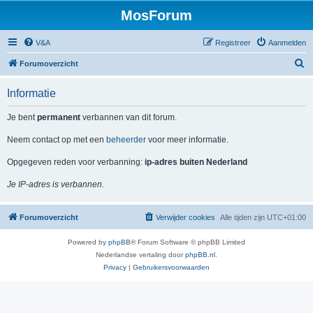
MosForum
V&A
Registreer
Aanmelden
Z
Forumoverzicht
o
Informatie
e
k
Je bent
permanent
verbannen van dit forum.
Neem contact op met een
beheerder
voor meer informatie.
Opgegeven reden voor verbanning:
ip-adres buiten Nederland
Je IP-adres is verbannen.
Forumoverzicht
Verwijder cookies
Alle tijden zijn
UTC+01:00
Powered by
phpBB
® Forum Software © phpBB Limited
Nederlandse vertaling door
phpBB.nl
.
Privacy
|
Gebruikersvoorwaarden