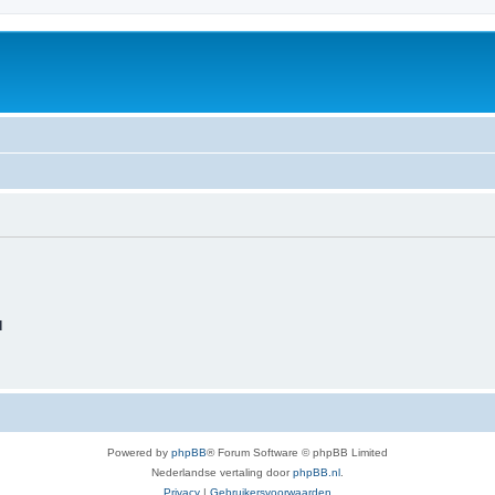
d
Powered by
phpBB
® Forum Software © phpBB Limited
Nederlandse vertaling door
phpBB.nl
.
Privacy
|
Gebruikersvoorwaarden