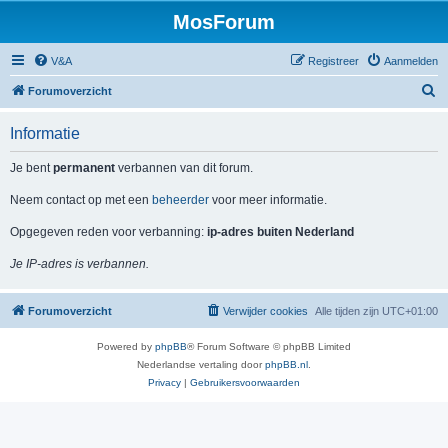
MosForum
V&A
Registreer
Aanmelden
Z
Forumoverzicht
o
Informatie
e
k
Je bent
permanent
verbannen van dit forum.
Neem contact op met een
beheerder
voor meer informatie.
Opgegeven reden voor verbanning:
ip-adres buiten Nederland
Je IP-adres is verbannen.
Forumoverzicht
Verwijder cookies
Alle tijden zijn
UTC+01:00
Powered by
phpBB
® Forum Software © phpBB Limited
Nederlandse vertaling door
phpBB.nl
.
Privacy
|
Gebruikersvoorwaarden