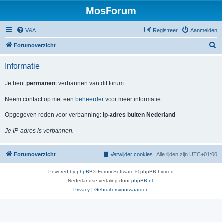
MosForum
V&A
Registreer
Aanmelden
Z
Forumoverzicht
o
Informatie
e
k
Je bent
permanent
verbannen van dit forum.
Neem contact op met een
beheerder
voor meer informatie.
Opgegeven reden voor verbanning:
ip-adres buiten Nederland
Je IP-adres is verbannen.
Forumoverzicht
Verwijder cookies
Alle tijden zijn
UTC+01:00
Powered by
phpBB
® Forum Software © phpBB Limited
Nederlandse vertaling door
phpBB.nl
.
Privacy
|
Gebruikersvoorwaarden