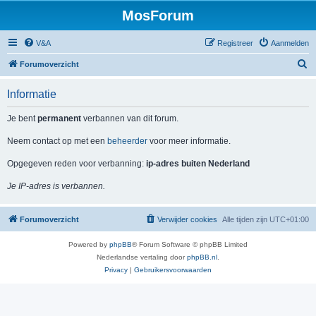
MosForum
V&A
Registreer
Aanmelden
Z
Forumoverzicht
o
Informatie
e
k
Je bent
permanent
verbannen van dit forum.
Neem contact op met een
beheerder
voor meer informatie.
Opgegeven reden voor verbanning:
ip-adres buiten Nederland
Je IP-adres is verbannen.
Forumoverzicht
Verwijder cookies
Alle tijden zijn
UTC+01:00
Powered by
phpBB
® Forum Software © phpBB Limited
Nederlandse vertaling door
phpBB.nl
.
Privacy
|
Gebruikersvoorwaarden