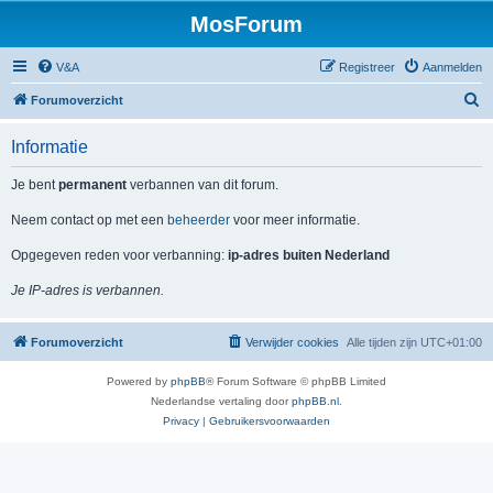
MosForum
V&A
Registreer
Aanmelden
Z
Forumoverzicht
o
Informatie
e
k
Je bent
permanent
verbannen van dit forum.
Neem contact op met een
beheerder
voor meer informatie.
Opgegeven reden voor verbanning:
ip-adres buiten Nederland
Je IP-adres is verbannen.
Forumoverzicht
Verwijder cookies
Alle tijden zijn
UTC+01:00
Powered by
phpBB
® Forum Software © phpBB Limited
Nederlandse vertaling door
phpBB.nl
.
Privacy
|
Gebruikersvoorwaarden