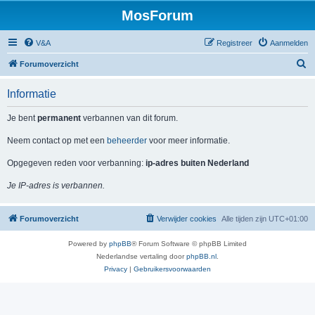
MosForum
V&A
Registreer
Aanmelden
Z
Forumoverzicht
o
Informatie
e
k
Je bent
permanent
verbannen van dit forum.
Neem contact op met een
beheerder
voor meer informatie.
Opgegeven reden voor verbanning:
ip-adres buiten Nederland
Je IP-adres is verbannen.
Forumoverzicht
Verwijder cookies
Alle tijden zijn
UTC+01:00
Powered by
phpBB
® Forum Software © phpBB Limited
Nederlandse vertaling door
phpBB.nl
.
Privacy
|
Gebruikersvoorwaarden