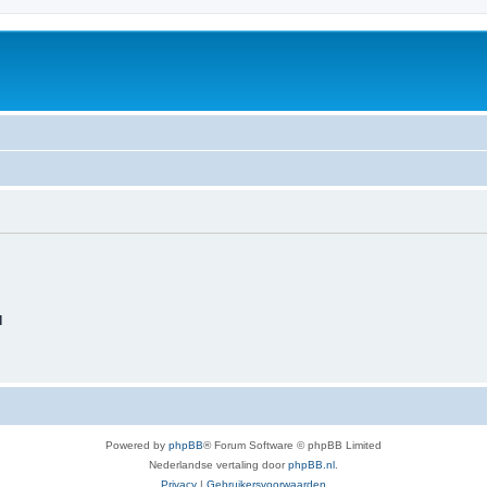
d
Powered by
phpBB
® Forum Software © phpBB Limited
Nederlandse vertaling door
phpBB.nl
.
Privacy
|
Gebruikersvoorwaarden