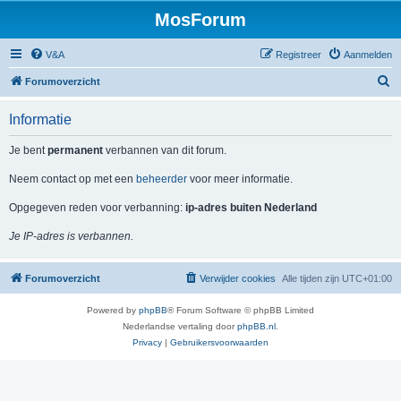
MosForum
V&A
Registreer
Aanmelden
Z
Forumoverzicht
o
Informatie
e
k
Je bent
permanent
verbannen van dit forum.
Neem contact op met een
beheerder
voor meer informatie.
Opgegeven reden voor verbanning:
ip-adres buiten Nederland
Je IP-adres is verbannen.
Forumoverzicht
Verwijder cookies
Alle tijden zijn
UTC+01:00
Powered by
phpBB
® Forum Software © phpBB Limited
Nederlandse vertaling door
phpBB.nl
.
Privacy
|
Gebruikersvoorwaarden