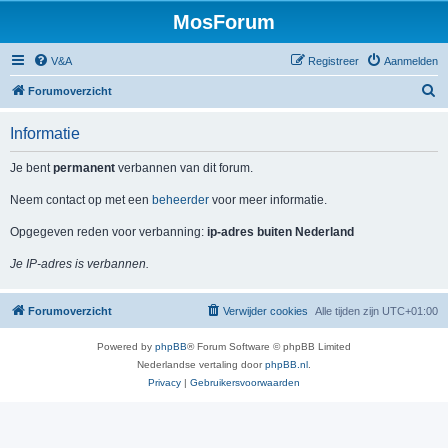
MosForum
V&A
Registreer
Aanmelden
Z
Forumoverzicht
o
Informatie
e
k
Je bent
permanent
verbannen van dit forum.
Neem contact op met een
beheerder
voor meer informatie.
Opgegeven reden voor verbanning:
ip-adres buiten Nederland
Je IP-adres is verbannen.
Forumoverzicht
Verwijder cookies
Alle tijden zijn
UTC+01:00
Powered by
phpBB
® Forum Software © phpBB Limited
Nederlandse vertaling door
phpBB.nl
.
Privacy
|
Gebruikersvoorwaarden