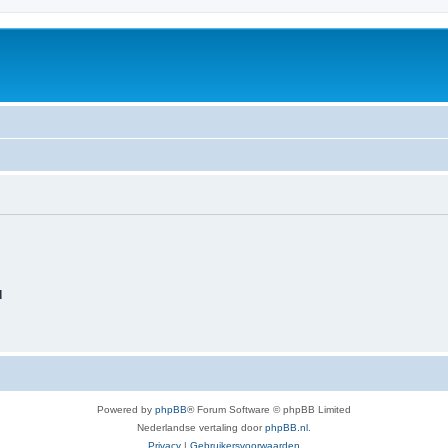
d
Powered by
phpBB
® Forum Software © phpBB Limited
Nederlandse vertaling door
phpBB.nl
.
Privacy
|
Gebruikersvoorwaarden