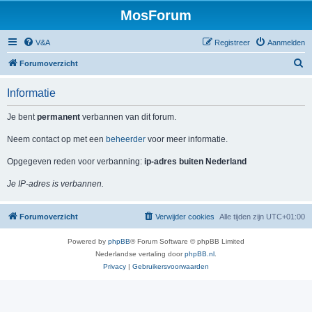
MosForum
V&A
Registreer
Aanmelden
Z
Forumoverzicht
o
Informatie
e
k
Je bent
permanent
verbannen van dit forum.
Neem contact op met een
beheerder
voor meer informatie.
Opgegeven reden voor verbanning:
ip-adres buiten Nederland
Je IP-adres is verbannen.
Forumoverzicht
Verwijder cookies
Alle tijden zijn
UTC+01:00
Powered by
phpBB
® Forum Software © phpBB Limited
Nederlandse vertaling door
phpBB.nl
.
Privacy
|
Gebruikersvoorwaarden