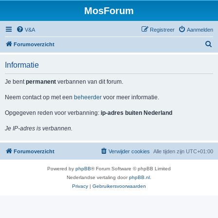
MosForum
V&A
Registreer
Aanmelden
Z
Forumoverzicht
o
Informatie
e
k
Je bent
permanent
verbannen van dit forum.
Neem contact op met een
beheerder
voor meer informatie.
Opgegeven reden voor verbanning:
ip-adres buiten Nederland
Je IP-adres is verbannen.
Forumoverzicht
Verwijder cookies
Alle tijden zijn
UTC+01:00
Powered by
phpBB
® Forum Software © phpBB Limited
Nederlandse vertaling door
phpBB.nl
.
Privacy
|
Gebruikersvoorwaarden