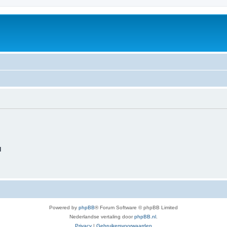
d
Powered by
phpBB
® Forum Software © phpBB Limited
Nederlandse vertaling door
phpBB.nl
.
Privacy
|
Gebruikersvoorwaarden