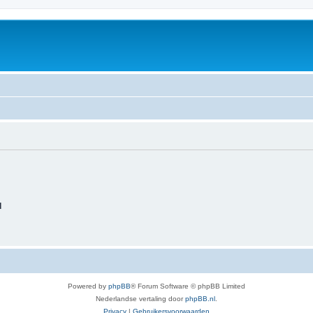
d
Powered by
phpBB
® Forum Software © phpBB Limited
Nederlandse vertaling door
phpBB.nl
.
Privacy
|
Gebruikersvoorwaarden