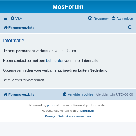
MosForum
V&A
Registreer
Aanmelden
Z
Forumoverzicht
o
Informatie
e
k
Je bent
permanent
verbannen van dit forum.
Neem contact op met een
beheerder
voor meer informatie.
Opgegeven reden voor verbanning:
ip-adres buiten Nederland
Je IP-adres is verbannen.
Forumoverzicht
Verwijder cookies
Alle tijden zijn
UTC+01:00
Powered by
phpBB
® Forum Software © phpBB Limited
Nederlandse vertaling door
phpBB.nl
.
Privacy
|
Gebruikersvoorwaarden