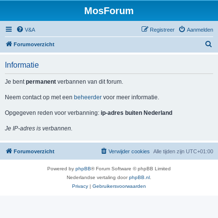
MosForum
V&A
Registreer
Aanmelden
Z
Forumoverzicht
o
Informatie
e
k
Je bent
permanent
verbannen van dit forum.
Neem contact op met een
beheerder
voor meer informatie.
Opgegeven reden voor verbanning:
ip-adres buiten Nederland
Je IP-adres is verbannen.
Forumoverzicht
Verwijder cookies
Alle tijden zijn
UTC+01:00
Powered by
phpBB
® Forum Software © phpBB Limited
Nederlandse vertaling door
phpBB.nl
.
Privacy
|
Gebruikersvoorwaarden