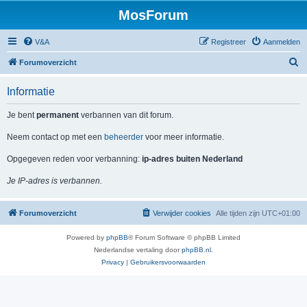
MosForum
V&A
Registreer
Aanmelden
Z
Forumoverzicht
o
Informatie
e
k
Je bent
permanent
verbannen van dit forum.
Neem contact op met een
beheerder
voor meer informatie.
Opgegeven reden voor verbanning:
ip-adres buiten Nederland
Je IP-adres is verbannen.
Forumoverzicht
Verwijder cookies
Alle tijden zijn
UTC+01:00
Powered by
phpBB
® Forum Software © phpBB Limited
Nederlandse vertaling door
phpBB.nl
.
Privacy
|
Gebruikersvoorwaarden