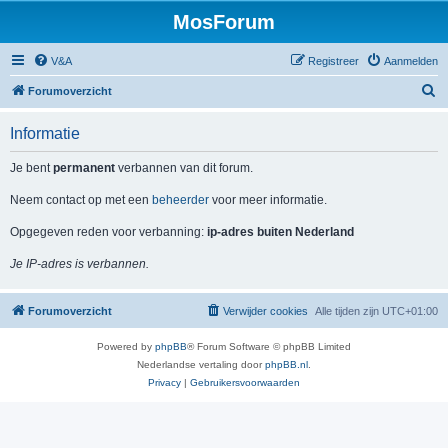
MosForum
V&A
Registreer
Aanmelden
Z
Forumoverzicht
o
Informatie
e
k
Je bent
permanent
verbannen van dit forum.
Neem contact op met een
beheerder
voor meer informatie.
Opgegeven reden voor verbanning:
ip-adres buiten Nederland
Je IP-adres is verbannen.
Forumoverzicht
Verwijder cookies
Alle tijden zijn
UTC+01:00
Powered by
phpBB
® Forum Software © phpBB Limited
Nederlandse vertaling door
phpBB.nl
.
Privacy
|
Gebruikersvoorwaarden