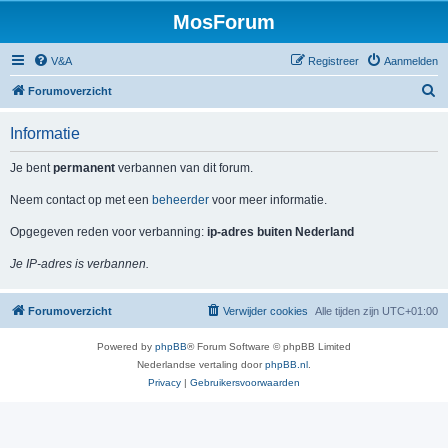
MosForum
V&A
Registreer
Aanmelden
Z
Forumoverzicht
o
Informatie
e
k
Je bent
permanent
verbannen van dit forum.
Neem contact op met een
beheerder
voor meer informatie.
Opgegeven reden voor verbanning:
ip-adres buiten Nederland
Je IP-adres is verbannen.
Forumoverzicht
Verwijder cookies
Alle tijden zijn
UTC+01:00
Powered by
phpBB
® Forum Software © phpBB Limited
Nederlandse vertaling door
phpBB.nl
.
Privacy
|
Gebruikersvoorwaarden