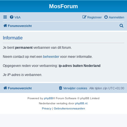
MosForum
V&A
Registreer
Aanmelden
Z
Forumoverzicht
o
Informatie
e
k
Je bent
permanent
verbannen van dit forum.
Neem contact op met een
beheerder
voor meer informatie.
Opgegeven reden voor verbanning:
ip-adres buiten Nederland
Je IP-adres is verbannen.
Forumoverzicht
Verwijder cookies
Alle tijden zijn
UTC+01:00
Powered by
phpBB
® Forum Software © phpBB Limited
Nederlandse vertaling door
phpBB.nl
.
Privacy
|
Gebruikersvoorwaarden