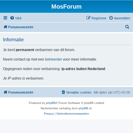
MosForum
V&A
Registreer
Aanmelden
Z
Forumoverzicht
o
Informatie
e
k
Je bent
permanent
verbannen van dit forum.
Neem contact op met een
beheerder
voor meer informatie.
Opgegeven reden voor verbanning:
ip-adres buiten Nederland
Je IP-adres is verbannen.
Forumoverzicht
Verwijder cookies
Alle tijden zijn
UTC+01:00
Powered by
phpBB
® Forum Software © phpBB Limited
Nederlandse vertaling door
phpBB.nl
.
Privacy
|
Gebruikersvoorwaarden