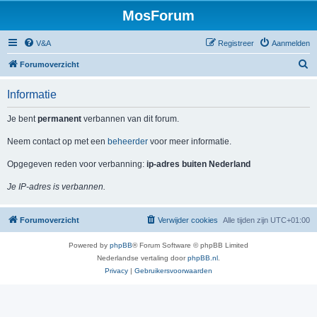
MosForum
V&A
Registreer
Aanmelden
Z
Forumoverzicht
o
Informatie
e
k
Je bent
permanent
verbannen van dit forum.
Neem contact op met een
beheerder
voor meer informatie.
Opgegeven reden voor verbanning:
ip-adres buiten Nederland
Je IP-adres is verbannen.
Forumoverzicht
Verwijder cookies
Alle tijden zijn
UTC+01:00
Powered by
phpBB
® Forum Software © phpBB Limited
Nederlandse vertaling door
phpBB.nl
.
Privacy
|
Gebruikersvoorwaarden