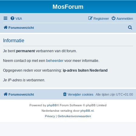
MosForum
V&A
Registreer
Aanmelden
Z
Forumoverzicht
o
Informatie
e
k
Je bent
permanent
verbannen van dit forum.
Neem contact op met een
beheerder
voor meer informatie.
Opgegeven reden voor verbanning:
ip-adres buiten Nederland
Je IP-adres is verbannen.
Forumoverzicht
Verwijder cookies
Alle tijden zijn
UTC+01:00
Powered by
phpBB
® Forum Software © phpBB Limited
Nederlandse vertaling door
phpBB.nl
.
Privacy
|
Gebruikersvoorwaarden