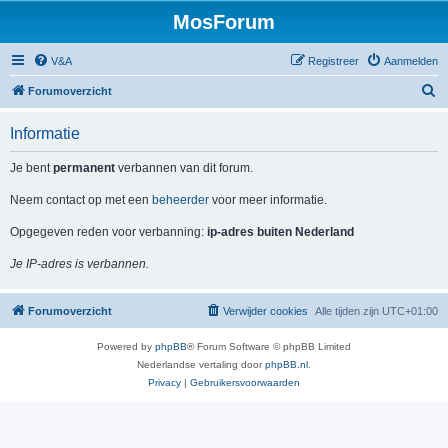
MosForum
V&A
Registreer
Aanmelden
Z
Forumoverzicht
o
Informatie
e
k
Je bent
permanent
verbannen van dit forum.
Neem contact op met een
beheerder
voor meer informatie.
Opgegeven reden voor verbanning:
ip-adres buiten Nederland
Je IP-adres is verbannen.
Forumoverzicht
Verwijder cookies
Alle tijden zijn
UTC+01:00
Powered by
phpBB
® Forum Software © phpBB Limited
Nederlandse vertaling door
phpBB.nl
.
Privacy
|
Gebruikersvoorwaarden