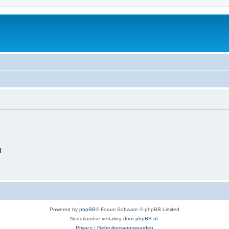
d
Powered by
phpBB
® Forum Software © phpBB Limited
Nederlandse vertaling door
phpBB.nl
.
Privacy
|
Gebruikersvoorwaarden