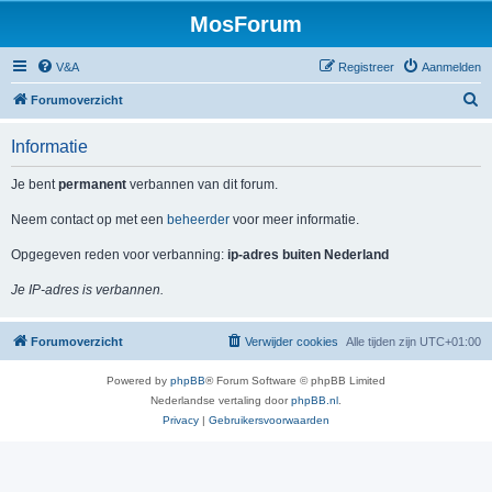
MosForum
V&A
Registreer
Aanmelden
Z
Forumoverzicht
o
Informatie
e
k
Je bent
permanent
verbannen van dit forum.
Neem contact op met een
beheerder
voor meer informatie.
Opgegeven reden voor verbanning:
ip-adres buiten Nederland
Je IP-adres is verbannen.
Forumoverzicht
Verwijder cookies
Alle tijden zijn
UTC+01:00
Powered by
phpBB
® Forum Software © phpBB Limited
Nederlandse vertaling door
phpBB.nl
.
Privacy
|
Gebruikersvoorwaarden