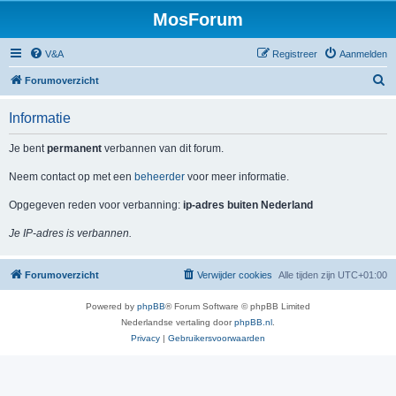
MosForum
V&A
Registreer
Aanmelden
Z
Forumoverzicht
o
Informatie
e
k
Je bent
permanent
verbannen van dit forum.
Neem contact op met een
beheerder
voor meer informatie.
Opgegeven reden voor verbanning:
ip-adres buiten Nederland
Je IP-adres is verbannen.
Forumoverzicht
Verwijder cookies
Alle tijden zijn
UTC+01:00
Powered by
phpBB
® Forum Software © phpBB Limited
Nederlandse vertaling door
phpBB.nl
.
Privacy
|
Gebruikersvoorwaarden