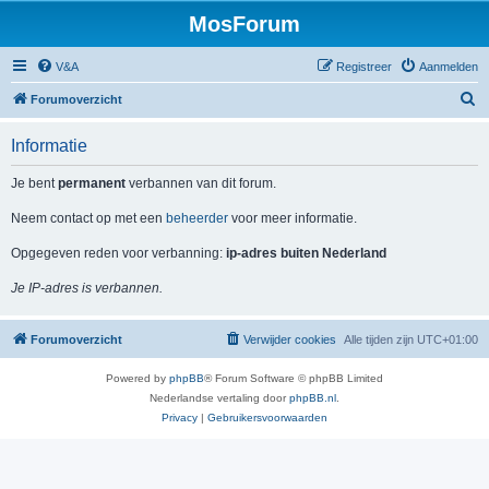
MosForum
V&A
Registreer
Aanmelden
Z
Forumoverzicht
o
Informatie
e
k
Je bent
permanent
verbannen van dit forum.
Neem contact op met een
beheerder
voor meer informatie.
Opgegeven reden voor verbanning:
ip-adres buiten Nederland
Je IP-adres is verbannen.
Forumoverzicht
Verwijder cookies
Alle tijden zijn
UTC+01:00
Powered by
phpBB
® Forum Software © phpBB Limited
Nederlandse vertaling door
phpBB.nl
.
Privacy
|
Gebruikersvoorwaarden