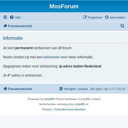
MosForum
V&A
Registreer
Aanmelden
Z
Forumoverzicht
o
Informatie
e
k
Je bent
permanent
verbannen van dit forum.
Neem contact op met een
beheerder
voor meer informatie.
Opgegeven reden voor verbanning:
ip-adres buiten Nederland
Je IP-adres is verbannen.
Forumoverzicht
Verwijder cookies
Alle tijden zijn
UTC+01:00
Powered by
phpBB
® Forum Software © phpBB Limited
Nederlandse vertaling door
phpBB.nl
.
Privacy
|
Gebruikersvoorwaarden