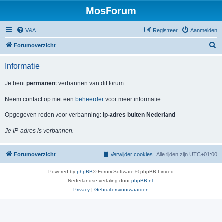
MosForum
V&A
Registreer
Aanmelden
Z
Forumoverzicht
o
Informatie
e
k
Je bent
permanent
verbannen van dit forum.
Neem contact op met een
beheerder
voor meer informatie.
Opgegeven reden voor verbanning:
ip-adres buiten Nederland
Je IP-adres is verbannen.
Forumoverzicht
Verwijder cookies
Alle tijden zijn
UTC+01:00
Powered by
phpBB
® Forum Software © phpBB Limited
Nederlandse vertaling door
phpBB.nl
.
Privacy
|
Gebruikersvoorwaarden