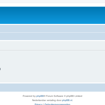
d
Powered by
phpBB
® Forum Software © phpBB Limited
Nederlandse vertaling door
phpBB.nl
.
Privacy
|
Gebruikersvoorwaarden