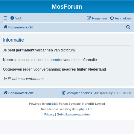
MosForum
V&A
Registreer
Aanmelden
Z
Forumoverzicht
o
Informatie
e
k
Je bent
permanent
verbannen van dit forum.
Neem contact op met een
beheerder
voor meer informatie.
Opgegeven reden voor verbanning:
ip-adres buiten Nederland
Je IP-adres is verbannen.
Forumoverzicht
Verwijder cookies
Alle tijden zijn
UTC+01:00
Powered by
phpBB
® Forum Software © phpBB Limited
Nederlandse vertaling door
phpBB.nl
.
Privacy
|
Gebruikersvoorwaarden