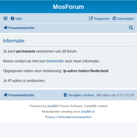
MosForum
V&A
Registreer
Aanmelden
Z
Forumoverzicht
o
Informatie
e
k
Je bent
permanent
verbannen van dit forum.
Neem contact op met een
beheerder
voor meer informatie.
Opgegeven reden voor verbanning:
ip-adres buiten Nederland
Je IP-adres is verbannen.
Forumoverzicht
Verwijder cookies
Alle tijden zijn
UTC+01:00
Powered by
phpBB
® Forum Software © phpBB Limited
Nederlandse vertaling door
phpBB.nl
.
Privacy
|
Gebruikersvoorwaarden