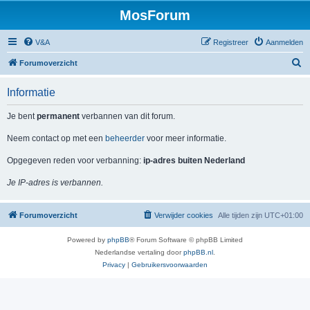
MosForum
V&A
Registreer
Aanmelden
Z
Forumoverzicht
o
Informatie
e
k
Je bent
permanent
verbannen van dit forum.
Neem contact op met een
beheerder
voor meer informatie.
Opgegeven reden voor verbanning:
ip-adres buiten Nederland
Je IP-adres is verbannen.
Forumoverzicht
Verwijder cookies
Alle tijden zijn
UTC+01:00
Powered by
phpBB
® Forum Software © phpBB Limited
Nederlandse vertaling door
phpBB.nl
.
Privacy
|
Gebruikersvoorwaarden