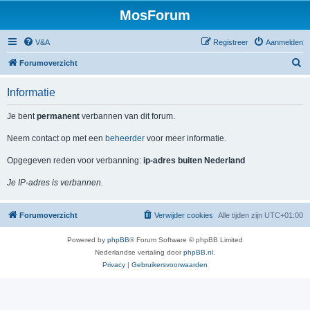
MosForum
V&A
Registreer
Aanmelden
Z
Forumoverzicht
o
Informatie
e
k
Je bent
permanent
verbannen van dit forum.
Neem contact op met een
beheerder
voor meer informatie.
Opgegeven reden voor verbanning:
ip-adres buiten Nederland
Je IP-adres is verbannen.
Forumoverzicht
Verwijder cookies
Alle tijden zijn
UTC+01:00
Powered by
phpBB
® Forum Software © phpBB Limited
Nederlandse vertaling door
phpBB.nl
.
Privacy
|
Gebruikersvoorwaarden