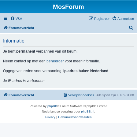
MosForum
V&A
Registreer
Aanmelden
Z
Forumoverzicht
o
Informatie
e
k
Je bent
permanent
verbannen van dit forum.
Neem contact op met een
beheerder
voor meer informatie.
Opgegeven reden voor verbanning:
ip-adres buiten Nederland
Je IP-adres is verbannen.
Forumoverzicht
Verwijder cookies
Alle tijden zijn
UTC+01:00
Powered by
phpBB
® Forum Software © phpBB Limited
Nederlandse vertaling door
phpBB.nl
.
Privacy
|
Gebruikersvoorwaarden