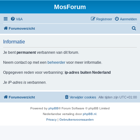
MosForum
V&A
Registreer
Aanmelden
Z
Forumoverzicht
o
Informatie
e
k
Je bent
permanent
verbannen van dit forum.
Neem contact op met een
beheerder
voor meer informatie.
Opgegeven reden voor verbanning:
ip-adres buiten Nederland
Je IP-adres is verbannen.
Forumoverzicht
Verwijder cookies
Alle tijden zijn
UTC+01:00
Powered by
phpBB
® Forum Software © phpBB Limited
Nederlandse vertaling door
phpBB.nl
.
Privacy
|
Gebruikersvoorwaarden