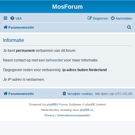
MosForum
V&A
Registreer
Aanmelden
Z
Forumoverzicht
o
Informatie
e
k
Je bent
permanent
verbannen van dit forum.
Neem contact op met een
beheerder
voor meer informatie.
Opgegeven reden voor verbanning:
ip-adres buiten Nederland
Je IP-adres is verbannen.
Forumoverzicht
Verwijder cookies
Alle tijden zijn
UTC+01:00
Powered by
phpBB
® Forum Software © phpBB Limited
Nederlandse vertaling door
phpBB.nl
.
Privacy
|
Gebruikersvoorwaarden