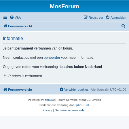
MosForum
V&A
Registreer
Aanmelden
Z
Forumoverzicht
o
Informatie
e
k
Je bent
permanent
verbannen van dit forum.
Neem contact op met een
beheerder
voor meer informatie.
Opgegeven reden voor verbanning:
ip-adres buiten Nederland
Je IP-adres is verbannen.
Forumoverzicht
Verwijder cookies
Alle tijden zijn
UTC+01:00
Powered by
phpBB
® Forum Software © phpBB Limited
Nederlandse vertaling door
phpBB.nl
.
Privacy
|
Gebruikersvoorwaarden