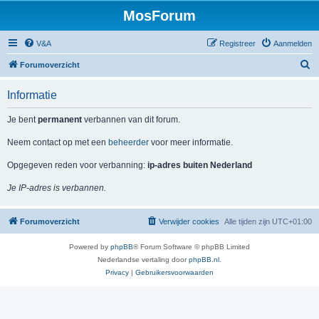
MosForum
V&A
Registreer
Aanmelden
Z
Forumoverzicht
o
Informatie
e
k
Je bent
permanent
verbannen van dit forum.
Neem contact op met een
beheerder
voor meer informatie.
Opgegeven reden voor verbanning:
ip-adres buiten Nederland
Je IP-adres is verbannen.
Forumoverzicht
Verwijder cookies
Alle tijden zijn
UTC+01:00
Powered by
phpBB
® Forum Software © phpBB Limited
Nederlandse vertaling door
phpBB.nl
.
Privacy
|
Gebruikersvoorwaarden