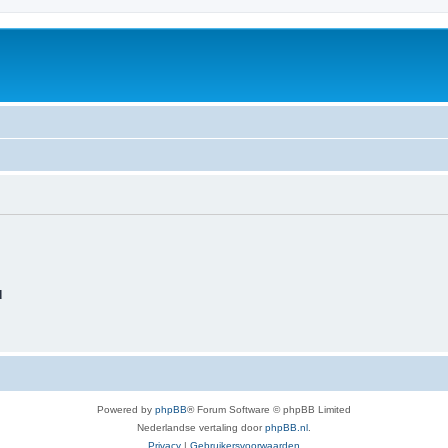
d
Powered by
phpBB
® Forum Software © phpBB Limited
Nederlandse vertaling door
phpBB.nl
.
Privacy
|
Gebruikersvoorwaarden