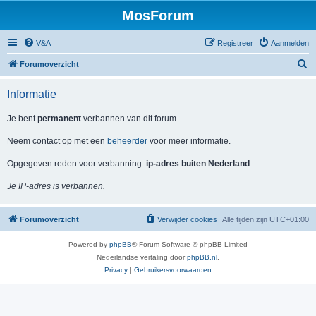
MosForum
V&A
Registreer
Aanmelden
Z
Forumoverzicht
o
Informatie
e
k
Je bent
permanent
verbannen van dit forum.
Neem contact op met een
beheerder
voor meer informatie.
Opgegeven reden voor verbanning:
ip-adres buiten Nederland
Je IP-adres is verbannen.
Forumoverzicht
Verwijder cookies
Alle tijden zijn
UTC+01:00
Powered by
phpBB
® Forum Software © phpBB Limited
Nederlandse vertaling door
phpBB.nl
.
Privacy
|
Gebruikersvoorwaarden