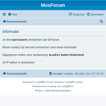
MosForum
V&A
Registreer
Aanmelden
Z
Forumoverzicht
o
Informatie
e
k
Je bent
permanent
verbannen van dit forum.
Neem contact op met een
beheerder
voor meer informatie.
Opgegeven reden voor verbanning:
ip-adres buiten Nederland
Je IP-adres is verbannen.
Forumoverzicht
Verwijder cookies
Alle tijden zijn
UTC+01:00
Powered by
phpBB
® Forum Software © phpBB Limited
Nederlandse vertaling door
phpBB.nl
.
Privacy
|
Gebruikersvoorwaarden