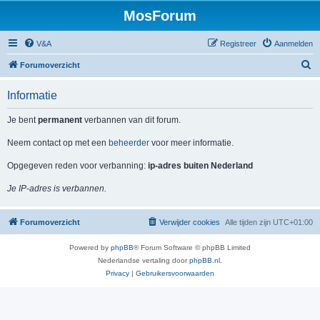
MosForum
V&A
Registreer
Aanmelden
Z
Forumoverzicht
o
Informatie
e
k
Je bent
permanent
verbannen van dit forum.
Neem contact op met een
beheerder
voor meer informatie.
Opgegeven reden voor verbanning:
ip-adres buiten Nederland
Je IP-adres is verbannen.
Forumoverzicht
Verwijder cookies
Alle tijden zijn
UTC+01:00
Powered by
phpBB
® Forum Software © phpBB Limited
Nederlandse vertaling door
phpBB.nl
.
Privacy
|
Gebruikersvoorwaarden