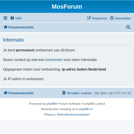
MosForum
V&A
Registreer
Aanmelden
Z
Forumoverzicht
o
Informatie
e
k
Je bent
permanent
verbannen van dit forum.
Neem contact op met een
beheerder
voor meer informatie.
Opgegeven reden voor verbanning:
ip-adres buiten Nederland
Je IP-adres is verbannen.
Forumoverzicht
Verwijder cookies
Alle tijden zijn
UTC+01:00
Powered by
phpBB
® Forum Software © phpBB Limited
Nederlandse vertaling door
phpBB.nl
.
Privacy
|
Gebruikersvoorwaarden