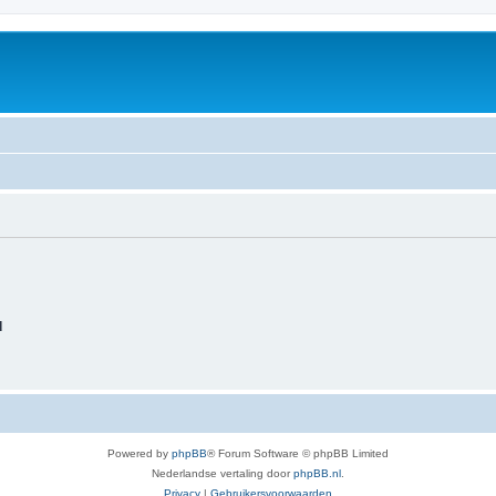
d
Powered by
phpBB
® Forum Software © phpBB Limited
Nederlandse vertaling door
phpBB.nl
.
Privacy
|
Gebruikersvoorwaarden